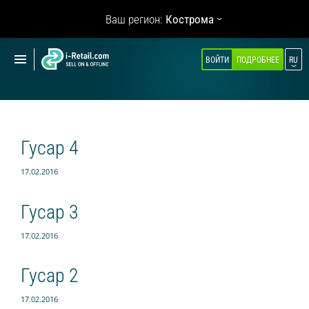
Показать
Ваш регион:
Кострома
навигацию
Показать
ВОЙТИ
ПОДРОБНЕЕ
RU
О КОМПАНИИ
навигацию
ПРОДУКТЫ
САМООБСЛУЖИВАНИЕ
Гусар 4
Робокиоск (ХИТ)
Вендинг
17.02.2016
Мульти корнеры
Гусар 3
Микромаркет
17.02.2016
Кофейни для бизнеса (НОВОЕ)
Гусар 2
Касса самообслуживания
Умная витрина
17.02.2016