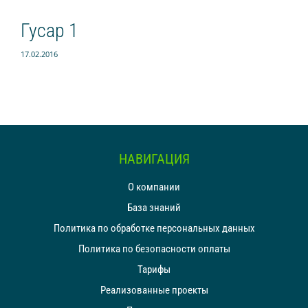
Smart retail hub
Гусар 1
Питьевая платформа
17.02.2016
Магазин без кассира
УМНЫЕ КОФЕМАШИНЫ
На зерне
На концентратах
НАВИГАЦИЯ
ТОРГОВЛЯ
О компании
Касса для офлайн магазина
База знаний
Интернет-магазин
Политика по обработке персональных данных
Политика по безопасности оплаты
Кофейни под вашим брендом
Тарифы
Продающий экран
Реализованные проекты
Умная печь (ХИТ)