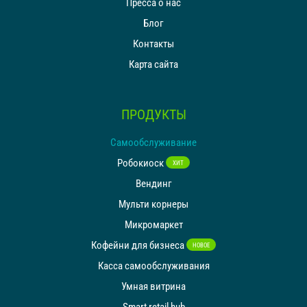
Пресса о нас
Магазин чат-бот
Блог
Контакты
IR PAY
Карта сайта
Эквайринг
Чаевые картой
ПРОДУКТЫ
ТАРИФЫ
Самообслуживание
БЛОГ
Робокиоск
ХИТ
Вендинг
МАГАЗИН
Мульти корнеры
ВХОД
Микромаркет
Кофейни для бизнеса
ОБРАТНАЯ СВЯЗЬ
НОВОЕ
Касса самообслуживания
Умная витрина
8 800 555 18 01
Smart retail hub